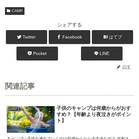
CAMP
シェアする
Twitter
Facebook
はてブ
Pocket
LINE
のす
関連記事
子供のキャンプは何歳からがおす
CAMP
すめ？【年齢より夜泣きがポイン
ト】
キャンプに子供を連れていくのは何歳からなら大丈夫なの？ 虫刺さ