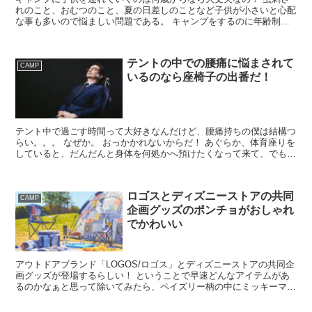
れのこと、おむつのこと、夏の日差しのことなど子供が小さいと心配
な事も多いので悩ましい問題である。 キャンプをするのに年齢制限
はないので、 0歳からでもキャンプ（テント泊）は出来る...
テントの中での腰痛に悩まされて
CAMP
いるのなら座椅子の出番だ！
テント中で過ごす時間って大好きなんだけど、腰痛持ちの僕は結構つ
らい。。。 なぜか。 おっかかれないからだ！ あぐらか、体育座りを
していると、だんだんと身体を何処かへ預けたくなって来て、でも背
をもたれさせる場所は何処にもなくて結局ゴロゴロ寝る...
ロゴスとディズニーストアの共同
CAMP
企画グッズのポンチョがおしゃれ
でかわいい
アウトドアブランド「LOGOS/ロゴス」とディズニーストアの共同企
画グッズが登場するらしい！ ということで早速どんなアイテムがあ
るのかなぁと思って除いてみたら、ペイズリー柄の中にミッキーマウ
スやグーフィー、ドナルドダック、プルートがさり気な...