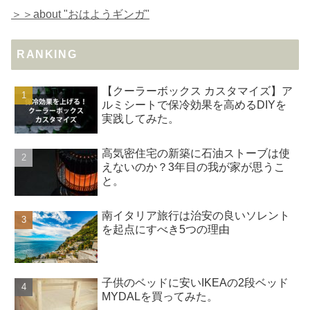
＞＞about "おはようギンガ"
RANKING
【クーラーボックス カスタマイズ】ア
ルミシートで保冷効果を高めるDIYを
実践してみた。
高気密住宅の新築に石油ストーブは使
えないのか？3年目の我が家が思うこ
と。
南イタリア旅行は治安の良いソレント
を起点にすべき5つの理由
子供のベッドに安いIKEAの2段ベッド
MYDALを買ってみた。