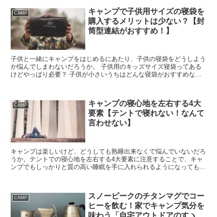
キャンプで子供用サイズの寝袋を
CAMP
購入するメリットは少ない？【封
筒型連結がおすすめ！】
子供と一緒にキャンプをはじめるにあたり、子供の寝袋をどうしよう
か悩んでしまわないだろうか。 子供用のキッズサイズ寝袋ってある
けどやっぱり必要？ 子供が小さいうちはどんな寝袋がおすすめな
の？ ずばり、 ・キッズサイズ寝袋は必要ない！ ・連結可...
キャンプの寝心地を左右する4大
CAMP
要素【テントで寝れない！なんて
言わせない】
キャンプは楽しいけど、どうしても熟睡出来なくて悩んでいないだろ
うか。テントでの寝心地を左右する4大要素に注意することで、キャ
ンプでもしっかりと質の高い睡眠を手に入れられるようになってもら
いたい。
スノーピークのチタンマグでコー
CAMP
ヒーを飲む！家でキャンプ気分を
味わう「自宅アウトドアのすヽ