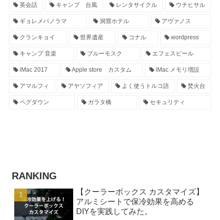
英会話
キャンプ 台風
レンタサイクル
ウチヒサル
ギョレメパノラマ
洞窟ホテル
アヴァノス
クランキョイ
世界遺産
コナル
wordpress
キャンプ 音楽
ブルーモスク
エフェスビール
iMac 2017
Apple store カスタム
iMac メモリ増設
アマルフィ
アヤソフィア
よく使うトルコ語
焚火台
ペグダウン
ガラタ橋
セキュリティ
RANKING
【クーラーボックス カスタマイズ】
アルミシートで保冷効果を高める
DIYを実践してみた。