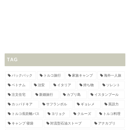
TAG
バックパック
トルコ旅行
家族キャンプ
海外一人旅
ベトナム
治安
イタリア
持ち物
ソレント
注文住宅
新婚旅行
カプリ島
イスタンブール
カッパドキア
サフランボル
ギョレメ
英語力
トルコ長距離バス
ヨリョク
クルーズ
トルコ料理
キャンプ 寝袋
対流型石油ストーブ
アナカプリ